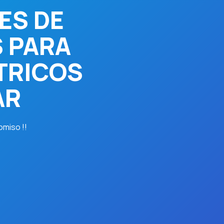
ES DE
 PARA
TRICOS
AR
omiso !!